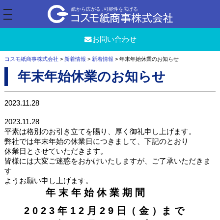
t
o
g
g
お問い合わせ
l
e
n
コスモ紙商事株式会社
>
新着情報
>
新着情報
>
年末年始休業のお知らせ
a
v
年末年始休業のお知らせ
i
g
a
t
2023.11.28
i
o
2023.11.28
n
平素は格別のお引き立てを賜り、厚く御礼申し上げます。
弊社では年末年始の休業日につきまして、下記のとおり
休業日とさせていただきます。
皆様には大変ご迷惑をおかけいたしますが、ご了承いただきま
す
ようお願い申し上げます。
年 末 年 始 休 業 期 間
2 0 2 3 年 1 2 月 2 9 日（ 金 ）ま で